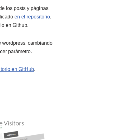
e los posts y páginas
plicado
en el repositorio
,
rlo en Github.
e wordpress, cambiando
rcer parámetro.
itorio en GitHub
.