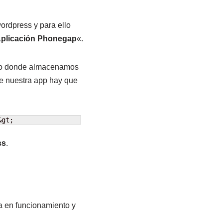
ordpress y para ello
plicación Phonegap
«.
s» o donde almacenamos
de nuestra app hay que
&gt;
ss
.
ga en funcionamiento y