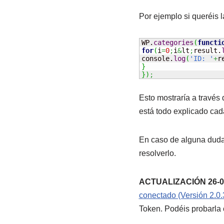
Por ejemplo si queréis 
WP.
categories
(
functi
for
(
i
=
0
;
i
&
lt
;
result.
console.
log
(
'ID: '
+
r
}
}
)
;
Esto mostraría a través 
está todo explicado cad
En caso de alguna duda 
resolverlo.
ACTUALIZACIÓN 26-0
conectado (Versión 2.0.
Token. Podéis probarla