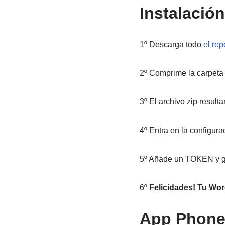
Instalación
1º Descarga todo
el rep
2º Comprime la carpeta
3º El archivo zip result
4º Entra en la configur
5º Añade un TOKEN y g
6º
Felicidades! Tu Wo
App Phon