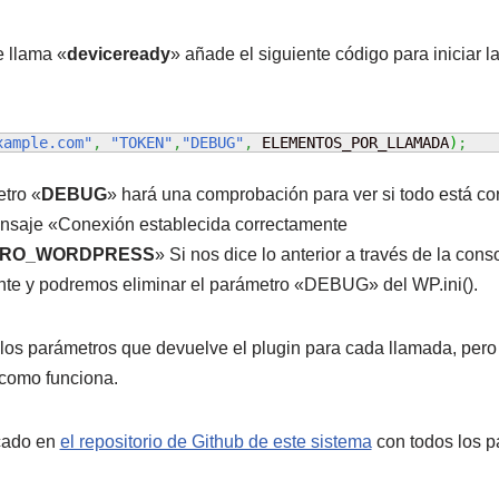
e llama «
deviceready
» añade el siguiente código para iniciar 
xample.com"
,
"TOKEN"
,
"DEBUG"
,
 ELEMENTOS_POR_LLAMADA
)
;
tro «
DEBUG
» hará una comprobación para ver si todo está corr
nsaje «Conexión establecida correctamente
TRO_WORDPRESS
» Si nos dice lo anterior a través de la cons
nte y podremos eliminar el parámetro «DEBUG» del WP.ini().
 los parámetros que devuelve el plugin para cada llamada, per
como funciona.
cado en
el repositorio de Github de este sistema
con todos los p