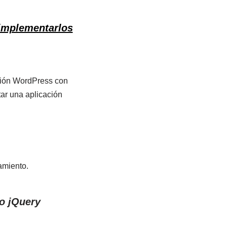
implementarlos
exión WordPress con
ar una aplicación
amiento.
o jQuery