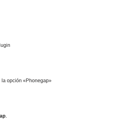
lugin
en la opción «Phonegap»
gap
.