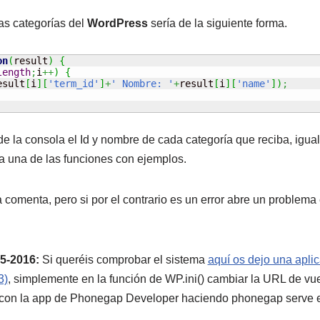
las categorías del
WordPress
sería de la siguiente forma.
on
(
result
)
{
length
;
i
++
)
{
esult
[
i
]
[
'term_id'
]
+
' Nombre: '
+
result
[
i
]
[
'name'
]
)
;
de la consola el Id y nombre de cada categoría que reciba, igual
a una de las funciones con ejemplos.
comenta, pero si por el contrario es un error abre un problema
5-2016:
Si queréis comprobar el sistema
aquí os dejo una aplic
3)
, simplemente en la función de WP.ini() cambiar la URL de vu
 con la app de Phonegap Developer haciendo phonegap serve en